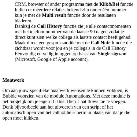
CRM, browser of ander programma met de
Klik&Bel
functie.
Indien er meerdere relaties bekend zijn onder één nummer
kun je met de
Multi result
functie door de resultaten
bladeren.
Dankzij de
Call History
functie zie je alle contactmomenten
met het telefoonnummer van de laatste 90 dagen zodat je
direct kunt zien welke collega als laatste contact heeft gehad.
Maak direct een gespreksnotitie met de
Call Note
functie die
zichtbaar wordt voor jou en je collega's in de Call History.
Eenvoudig en veilig inloggen op basis van
Single sign-on
(Microsoft, Google of Apple account).
Maatwerk
Om aan jouw specifieke maatwerk wensen te kunnen voldoen, is
Bubble voorzien van de module Automations. Met deze module is
het mogelijk om je eigen If-This-Then-That flows toe te voegen.
Denk bijvoorbeeld aan het uitvoeren van een script of het
automatisch open van het callnotitie scherm in plaats van dat je die
open moet klikken.