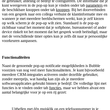
de gebruiker, afdeling of bedrijf te configureren. De informatie die je
kunt weergeven in de pop-up kun je vinden onder tab
parameters
en
de beschikbare knoppen onder tab
knoppen
. Bij het doorverbinden
van een gesprek naar een collega verhuist de klantinformatie mee en
wanneer je met meerdere beeldschermen werkt, kun je zelf kiezen
op welk scherm je de pop-up wilt zien. Standaard is de pop-up
zichtbaar vanaf het moment dat je softphone, bureautoestel of ander
device rinkelt tot het moment dat het gesprek wordt beëindigd, maar
met de verschillende timer opties kun je zelfs dit naar je persoonlijke
voorkeuren aanpassen.
Functionaliteiten
Naast de genoemde pop-up notificatie mogelijkheden is Bubble
voorzien van nog veel meer functionaliteiten. Je kunt bijvoorbeeld
meerdere CRM-integraties activeren onder dezelfde gebruiker,
zonder meerprijs, wat handig kan zijn als je meerdere
softwareapplicaties gebruikt binnen je bedrijf. De volledige lijst met
functies is te vinden onder tab
functies
, maar we hebben alvast een
aantal belangrijke voor je op een rij gezet:
Uitbellen met één muisklik op een telefoonnummer in je