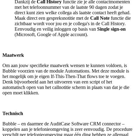
Dankzij de
Call History
functie zie je alle contactmomenten
met het telefoonnummer van de laatste 90 dagen zodat je
direct kunt zien welke collega als laatste contact heeft gehad.
Maak direct een gespreksnotitie met de
Call Note
functie die
zichtbaar wordt voor jou en je collega's in de Call History.
Eenvoudig en veilig inloggen op basis van
Single sign-on
(Microsoft, Google of Apple account).
Maatwerk
Om aan jouw specifieke maatwerk wensen te kunnen voldoen, is
Bubble voorzien van de module Automations. Met deze module is
het mogelijk om je eigen If-This-Then-That flows toe te voegen.
Denk bijvoorbeeld aan het uitvoeren van een script of het
automatisch open van het callnotitie scherm in plaats van dat je die
open moet klikken.
Technisch
Bubble – en daarmee de AuditCase Software CRM connector –
koppelen aan je telefonieomgeving is zeer eenvoudig. De procedure
verschilt per telefonieomgeving maar één ding hebben ze allemaal