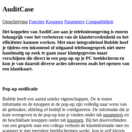
AuditCase
Omschrijving
Functies
Knoppen
Parameters
Compatibiliteit
Het koppelen van AuditCase aan je telefonieomgeving is enorm
belangrijk voor het verbeteren van de klanttevredenheid en het
efficiënter kunnen werken. Met onze integratietool Bubble hoef
je tijdens een inkomend of uitgaand telefoongesprek niet meer
handmatig op zoek te gaan naar klantgegevens maar
verschijnen die direct in een pop-up op je PC beeldscherm en
kun je van daaruit diverse acties uitvoeren zoals het openen van
een klantkaart.
Pop-up notificatie
Bubble heeft een aantal unieke eigenschappen. De te tonen
informatie en de knoppen in de pop-up zijn volledig naar wens van
de gebruiker, afdeling of bedrijf te configureren. De informatie die je
kunt weergeven in de pop-up kun je vinden onder tab
parameters
en
de beschikbare knoppen onder tab
knoppen
. Bij het doorverbinden
van een gesprek naar een collega verhuist de klantinformatie mee en
wanneer je met meerdere beeldschermen werkt, kun je zelf kiezen